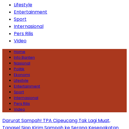
Lifestyle
Entertainment
Sport
Internasional
Pers Rilis
Video
Home
Info Banten
Nasional
Politik
Ekonomi
Lifestyle
Entertainment
Sport
Internasional
Pers Rilis
Video
Darurat Sampah! TPA Cipeucang Tak Lagi Muat,
Tangsel Siap Kirim Sampah ke Serang
Kesepakatan