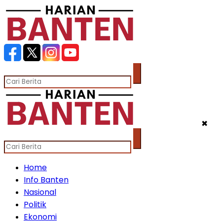
✖
Home
Info Banten
Nasional
Politik
Ekonomi