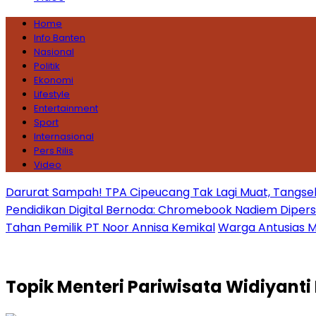
Home
Info Banten
Nasional
Politik
Ekonomi
Lifestyle
Entertainment
Sport
Internasional
Pers Rilis
Video
Darurat Sampah! TPA Cipeucang Tak Lagi Muat, Tangsel
Pendidikan Digital Bernoda: Chromebook Nadiem Dipersoal
Tahan Pemilik PT Noor Annisa Kemikal
Warga Antusias Ma
Topik
Menteri Pariwisata Widiyanti 