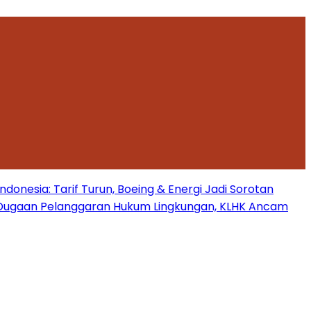
onesia: Tarif Turun, Boeing & Energi Jadi Sorotan
Dugaan Pelanggaran Hukum Lingkungan, KLHK Ancam