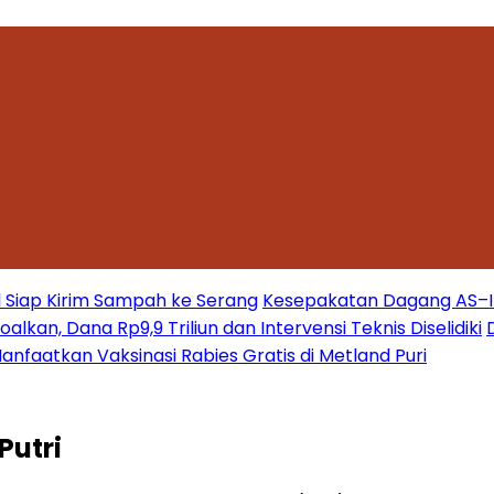
 Siap Kirim Sampah ke Serang
Kesepakatan Dagang AS–Ind
kan, Dana Rp9,9 Triliun dan Intervensi Teknis Diselidiki
nfaatkan Vaksinasi Rabies Gratis di Metland Puri
Putri