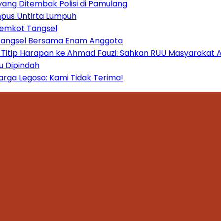
yang Ditembak Polisi di Pamulang
mpus Untirta Lumpuh
Pemkot Tangsel
 Tangsel Bersama Enam Anggota
itip Harapan ke Ahmad Fauzi: Sahkan RUU Masyarakat A
u Dipindah
ga Legoso: Kami Tidak Terima!