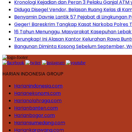
Kronologi Kejadian dan Peran 3 Pelaku Ganjal ATM 
Diduga Disegel Vendor, Belasan Ruang Kelas di Ka
Benyamin Davnie Lantik 57 Pejabat di Lingkungan 
Geger! Bareskrim Tangkap Kasat Narkoba Polres
16 Tahun Menunggu, Masyarakat Kasepuhan Lebak T
Terungkap! Ini Alasan Kantor Kelurahan Rawa Bunt
Bangunan Diminta Kosong Sebelum September, War
HARIAN INDONESIA GROUP
Harianindonesia.com
Harianekonomi.com
Harianolahraga.com
Harianbanten.com
Harianbogor.com
Hariansumedang.com
Hariankarawang.com