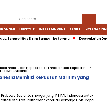
EKONOMI
LIFESTYLE
ENTERTAINMENT
SPORT
INTERNASION
uat, Tangsel Siap Kirim Sampah ke Serang
Kesepakatan Daga
onesia Memiliki Kekuatan Maritim yang
 Prabowo Subianto mengunjungi PT PAL Indonesia untuk
nisasi atau refurbishment kapal di Dermaga Divisi Kapal