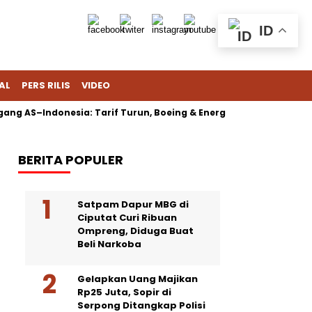
ID
AL
PERS RILIS
VIDEO
ng AS–Indonesia: Tarif Turun, Boeing & Energi Jadi Sorotan
BERITA POPULER
Satpam Dapur MBG di
Ciputat Curi Ribuan
Ompreng, Diduga Buat
Beli Narkoba
Gelapkan Uang Majikan
Rp25 Juta, Sopir di
Serpong Ditangkap Polisi