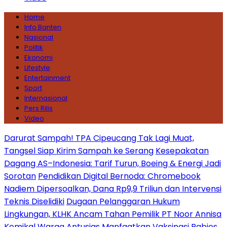
Home
Info Banten
Nasional
Politik
Ekonomi
Lifestyle
Entertainment
Sport
Internasional
Pers Rilis
Video
Darurat Sampah! TPA Cipeucang Tak Lagi Muat,
Tangsel Siap Kirim Sampah ke Serang
Kesepakatan
Dagang AS–Indonesia: Tarif Turun, Boeing & Energi Jadi
Sorotan
Pendidikan Digital Bernoda: Chromebook
Nadiem Dipersoalkan, Dana Rp9,9 Triliun dan Intervensi
Teknis Diselidiki
Dugaan Pelanggaran Hukum
Lingkungan, KLHK Ancam Tahan Pemilik PT Noor Annisa
Kemikal
Warga Antusias Manfaatkan Vaksinasi Rabies