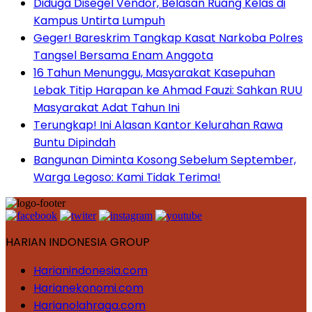
Diduga Disegel Vendor, Belasan Ruang Kelas di
Kampus Untirta Lumpuh
Geger! Bareskrim Tangkap Kasat Narkoba Polres
Tangsel Bersama Enam Anggota
16 Tahun Menunggu, Masyarakat Kasepuhan
Lebak Titip Harapan ke Ahmad Fauzi: Sahkan RUU
Masyarakat Adat Tahun Ini
Terungkap! Ini Alasan Kantor Kelurahan Rawa
Buntu Dipindah
Bangunan Diminta Kosong Sebelum September,
Warga Legoso: Kami Tidak Terima!
HARIAN INDONESIA GROUP
Harianindonesia.com
Harianekonomi.com
Harianolahraga.com