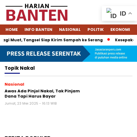
ID
HOME
INFO BANTEN
NASIONAL
POLITIK
EKONOMI
agi Muat, Tangsel Siap Kirim Sampah ke Serang
Kesepakata
Topik
Nakal
Nasional
Awas Ada Pinjol Nakal, Tak Pinjam
Dana Tapi Harus Bayar
Jumat, 23 Mei 2025 - 16:13 WIB