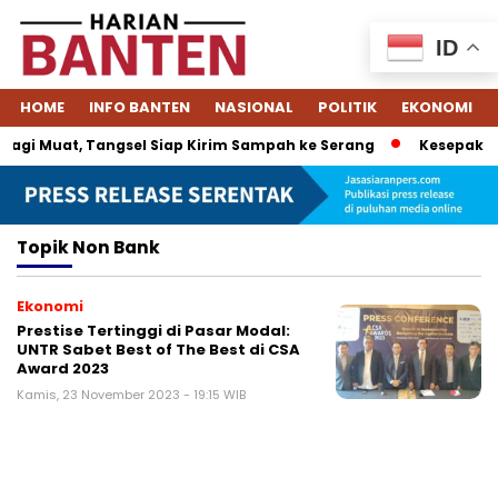
ID
HOME
INFO BANTEN
NASIONAL
POLITIK
EKONOMI
agi Muat, Tangsel Siap Kirim Sampah ke Serang
Kesepakata
Topik
Non Bank
Ekonomi
Prestise Tertinggi di Pasar Modal:
UNTR Sabet Best of The Best di CSA
Award 2023
Kamis, 23 November 2023 - 19:15 WIB