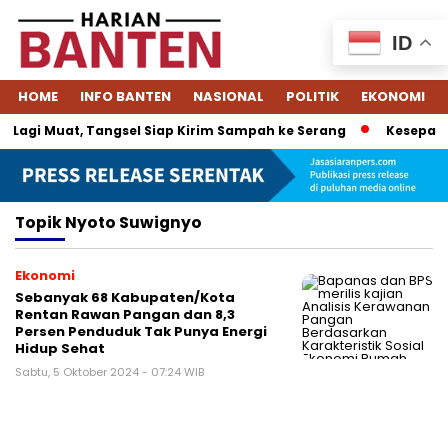
ID
HOME
INFO BANTEN
NASIONAL
POLITIK
EKONOMI
Lagi Muat, Tangsel Siap Kirim Sampah ke Serang
Kesepakat
Topik
Nyoto Suwignyo
Ekonomi
Sebanyak 68 Kabupaten/Kota
Rentan Rawan Pangan dan 8,3
Persen Penduduk Tak Punya Energi
Hidup Sehat
Sabtu, 5 Oktober 2024 - 07:24 WIB