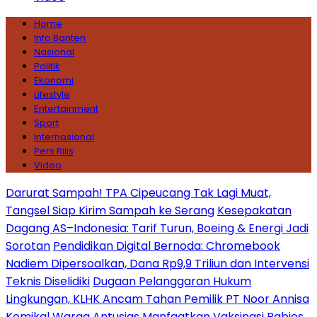
Home
Info Banten
Nasional
Politik
Ekonomi
Lifestyle
Entertainment
Sport
Internasional
Pers Rilis
Video
Darurat Sampah! TPA Cipeucang Tak Lagi Muat,
Tangsel Siap Kirim Sampah ke Serang
Kesepakatan
Dagang AS–Indonesia: Tarif Turun, Boeing & Energi Jadi
Sorotan
Pendidikan Digital Bernoda: Chromebook
Nadiem Dipersoalkan, Dana Rp9,9 Triliun dan Intervensi
Teknis Diselidiki
Dugaan Pelanggaran Hukum
Lingkungan, KLHK Ancam Tahan Pemilik PT Noor Annisa
Kemikal
Warga Antusias Manfaatkan Vaksinasi Rabies