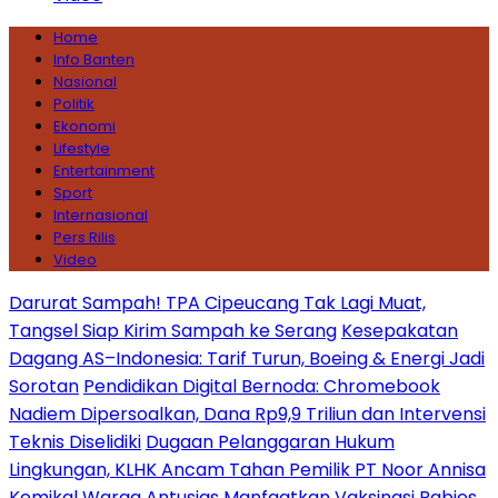
Home
Info Banten
Nasional
Politik
Ekonomi
Lifestyle
Entertainment
Sport
Internasional
Pers Rilis
Video
Darurat Sampah! TPA Cipeucang Tak Lagi Muat,
Tangsel Siap Kirim Sampah ke Serang
Kesepakatan
Dagang AS–Indonesia: Tarif Turun, Boeing & Energi Jadi
Sorotan
Pendidikan Digital Bernoda: Chromebook
Nadiem Dipersoalkan, Dana Rp9,9 Triliun dan Intervensi
Teknis Diselidiki
Dugaan Pelanggaran Hukum
Lingkungan, KLHK Ancam Tahan Pemilik PT Noor Annisa
Kemikal
Warga Antusias Manfaatkan Vaksinasi Rabies