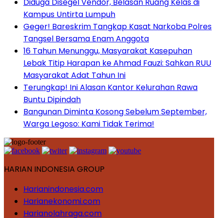
Diduga Disegel Vendor, Belasan Ruang Kelas di
Kampus Untirta Lumpuh
Geger! Bareskrim Tangkap Kasat Narkoba Polres
Tangsel Bersama Enam Anggota
16 Tahun Menunggu, Masyarakat Kasepuhan
Lebak Titip Harapan ke Ahmad Fauzi: Sahkan RUU
Masyarakat Adat Tahun Ini
Terungkap! Ini Alasan Kantor Kelurahan Rawa
Buntu Dipindah
Bangunan Diminta Kosong Sebelum September,
Warga Legoso: Kami Tidak Terima!
HARIAN INDONESIA GROUP
Harianindonesia.com
Harianekonomi.com
Harianolahraga.com