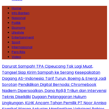
Home
Info Banten
Nasional
Politik
Ekonomi
Lifestyle
Entertainment
Sport
Internasional
Pers Rilis
Video
Darurat Sampah! TPA Cipeucang Tak Lagi Muat,
Tangsel Siap Kirim Sampah ke Serang
Kesepakatan
Dagang AS–Indonesia: Tarif Turun, Boeing & Energi Jadi
Sorotan
Pendidikan Digital Bernoda: Chromebook
Nadiem Dipersoalkan, Dana Rp9,9 Triliun dan Intervensi
Teknis Diselidiki
Dugaan Pelanggaran Hukum
Lingkungan, KLHK Ancam Tahan Pemilik PT Noor Annisa
Kemikal
Warga Antusias Manfaatkan Vaksinasi Rabies