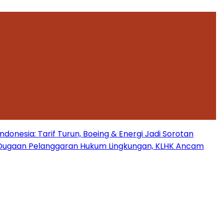
onesia: Tarif Turun, Boeing & Energi Jadi Sorotan
Dugaan Pelanggaran Hukum Lingkungan, KLHK Ancam