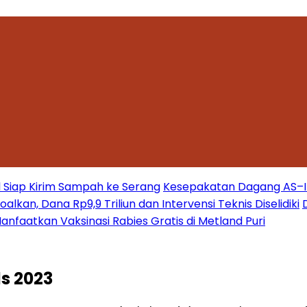
 Siap Kirim Sampah ke Serang
Kesepakatan Dagang AS–Ind
kan, Dana Rp9,9 Triliun dan Intervensi Teknis Diselidiki
nfaatkan Vaksinasi Rabies Gratis di Metland Puri
s 2023