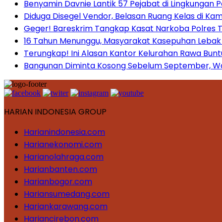
Benyamin Davnie Lantik 57 Pejabat di Lingkungan 
Diduga Disegel Vendor, Belasan Ruang Kelas di Ka
Geger! Bareskrim Tangkap Kasat Narkoba Polres
16 Tahun Menunggu, Masyarakat Kasepuhan Lebak T
Terungkap! Ini Alasan Kantor Kelurahan Rawa Bunt
Bangunan Diminta Kosong Sebelum September, War
HARIAN INDONESIA GROUP
Harianindonesia.com
Harianekonomi.com
Harianolahraga.com
Harianbanten.com
Harianbogor.com
Hariansumedang.com
Hariankarawang.com
Hariancirebon.com