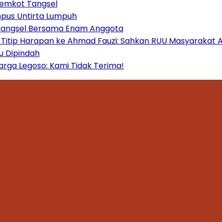
Pemkot Tangsel
mpus Untirta Lumpuh
 Tangsel Bersama Enam Anggota
itip Harapan ke Ahmad Fauzi: Sahkan RUU Masyarakat A
u Dipindah
ga Legoso: Kami Tidak Terima!