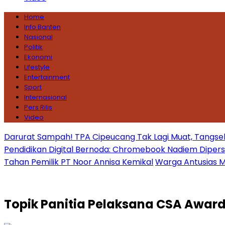
Home
Info Banten
Nasional
Politik
Ekonomi
Lifestyle
Entertainment
Sport
Internasional
Pers Rilis
Video
Darurat Sampah! TPA Cipeucang Tak Lagi Muat, Tangsel
Pendidikan Digital Bernoda: Chromebook Nadiem Dipersoal
Tahan Pemilik PT Noor Annisa Kemikal
Warga Antusias Ma
Topik
Panitia Pelaksana CSA Award