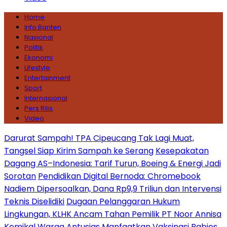
Home
Info Banten
Nasional
Politik
Ekonomi
Lifestyle
Entertainment
Sport
Internasional
Pers Rilis
Video
Darurat Sampah! TPA Cipeucang Tak Lagi Muat,
Tangsel Siap Kirim Sampah ke Serang
Kesepakatan
Dagang AS–Indonesia: Tarif Turun, Boeing & Energi Jadi
Sorotan
Pendidikan Digital Bernoda: Chromebook
Nadiem Dipersoalkan, Dana Rp9,9 Triliun dan Intervensi
Teknis Diselidiki
Dugaan Pelanggaran Hukum
Lingkungan, KLHK Ancam Tahan Pemilik PT Noor Annisa
Kemikal
Warga Antusias Manfaatkan Vaksinasi Rabies