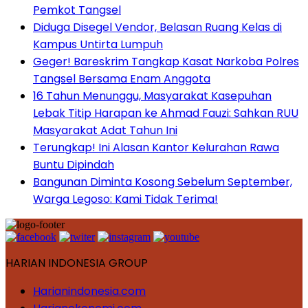
Pemkot Tangsel
Diduga Disegel Vendor, Belasan Ruang Kelas di
Kampus Untirta Lumpuh
Geger! Bareskrim Tangkap Kasat Narkoba Polres
Tangsel Bersama Enam Anggota
16 Tahun Menunggu, Masyarakat Kasepuhan
Lebak Titip Harapan ke Ahmad Fauzi: Sahkan RUU
Masyarakat Adat Tahun Ini
Terungkap! Ini Alasan Kantor Kelurahan Rawa
Buntu Dipindah
Bangunan Diminta Kosong Sebelum September,
Warga Legoso: Kami Tidak Terima!
HARIAN INDONESIA GROUP
Harianindonesia.com