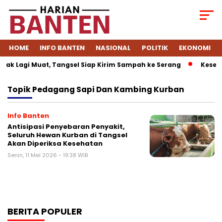
HOME
INFO BANTEN
NASIONAL
POLITIK
EKONOMI
ak Lagi Muat, Tangsel Siap Kirim Sampah ke Serang
Kesepa
Topik
Pedagang Sapi Dan Kambing Kurban
Info Banten
Antisipasi Penyebaran Penyakit,
Seluruh Hewan Kurban di Tangsel
Akan Diperiksa Kesehatan
Senin, 11 Mei 2026 - 19:38 WIB
BERITA POPULER