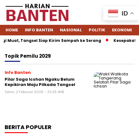
ID
HOME
INFO BANTEN
NASIONAL
POLITIK
EKONOMI
gi Muat, Tangsel Siap Kirim Sampah ke Serang
Kesepakatan 
Topik
Pemilu 2029
Info Banten
Pilar Saga Icshan Ngaku Belum
Kepikiran Maju Pilkada Tangsel
Senin, 2 Februari 2026 - 20:25 WIB
BERITA POPULER