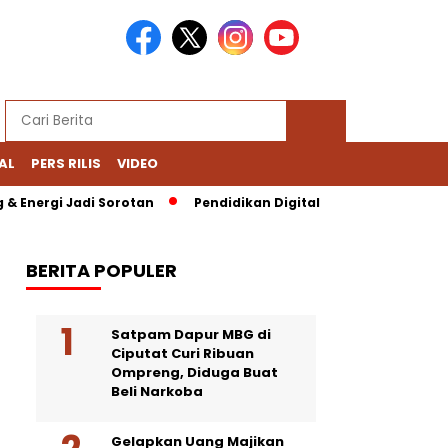
AL
PERS RILIS
VIDEO
 Energi Jadi Sorotan
Pendidikan Digital Bernoda: Chromebook
BERITA POPULER
Satpam Dapur MBG di
Ciputat Curi Ribuan
Ompreng, Diduga Buat
Beli Narkoba
Gelapkan Uang Majikan