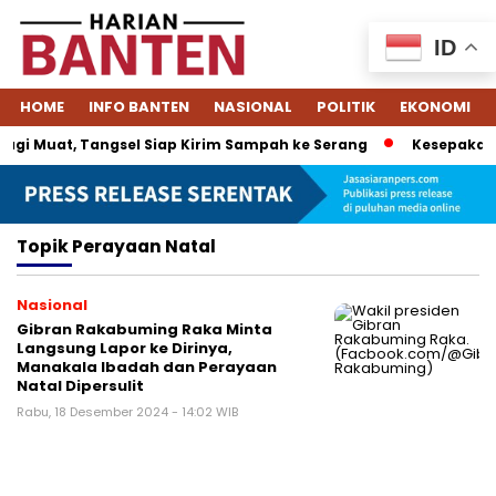
ID
HOME
INFO BANTEN
NASIONAL
POLITIK
EKONOMI
gi Muat, Tangsel Siap Kirim Sampah ke Serang
Kesepakatan
Topik
Perayaan Natal
Nasional
Gibran Rakabuming Raka Minta
Langsung Lapor ke Dirinya,
Manakala Ibadah dan Perayaan
Natal Dipersulit
Rabu, 18 Desember 2024 - 14:02 WIB