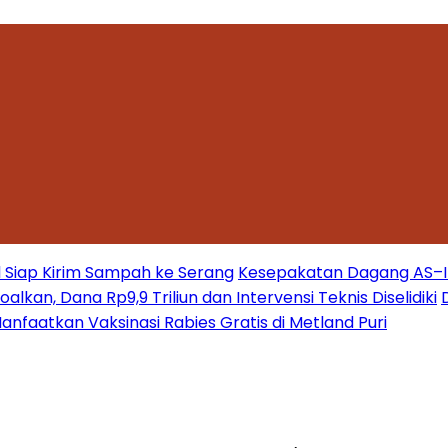
 Siap Kirim Sampah ke Serang
Kesepakatan Dagang AS–Ind
kan, Dana Rp9,9 Triliun dan Intervensi Teknis Diselidiki
nfaatkan Vaksinasi Rabies Gratis di Metland Puri