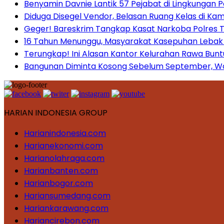
Benyamin Davnie Lantik 57 Pejabat di Lingkungan 
Diduga Disegel Vendor, Belasan Ruang Kelas di Ka
Geger! Bareskrim Tangkap Kasat Narkoba Polres
16 Tahun Menunggu, Masyarakat Kasepuhan Lebak T
Terungkap! Ini Alasan Kantor Kelurahan Rawa Bunt
Bangunan Diminta Kosong Sebelum September, War
HARIAN INDONESIA GROUP
Harianindonesia.com
Harianekonomi.com
Harianolahraga.com
Harianbanten.com
Harianbogor.com
Hariansumedang.com
Hariankarawang.com
Hariancirebon.com