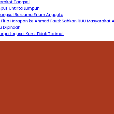
Pemkot Tangsel
mpus Untirta Lumpuh
 Tangsel Bersama Enam Anggota
itip Harapan ke Ahmad Fauzi: Sahkan RUU Masyarakat A
u Dipindah
ga Legoso: Kami Tidak Terima!