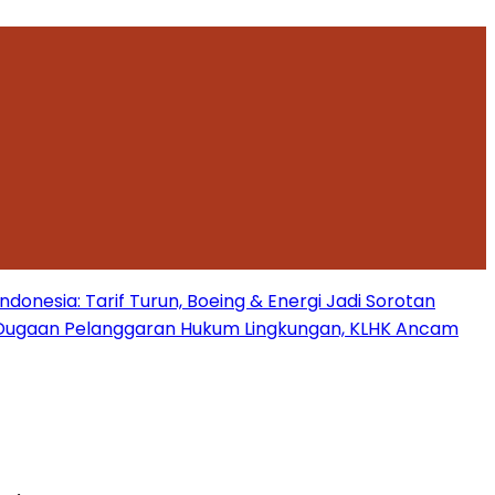
onesia: Tarif Turun, Boeing & Energi Jadi Sorotan
Dugaan Pelanggaran Hukum Lingkungan, KLHK Ancam