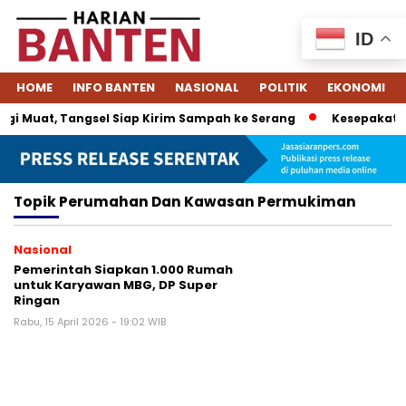
ID
HOME
INFO BANTEN
NASIONAL
POLITIK
EKONOMI
i Muat, Tangsel Siap Kirim Sampah ke Serang
Kesepakatan 
Topik
Perumahan Dan Kawasan Permukiman
Nasional
Pemerintah Siapkan 1.000 Rumah
untuk Karyawan MBG, DP Super
Ringan
Rabu, 15 April 2026 - 19:02 WIB