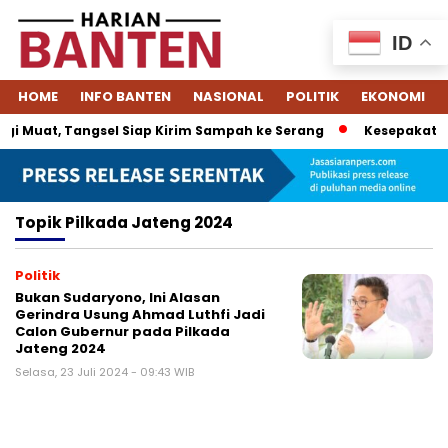
ID
HOME
INFO BANTEN
NASIONAL
POLITIK
EKONOMI
i Muat, Tangsel Siap Kirim Sampah ke Serang
Kesepakatan 
Topik
Pilkada Jateng 2024
Politik
Bukan Sudaryono, Ini Alasan
Gerindra Usung Ahmad Luthfi Jadi
Calon Gubernur pada Pilkada
Jateng 2024
Selasa, 23 Juli 2024 - 09:43 WIB