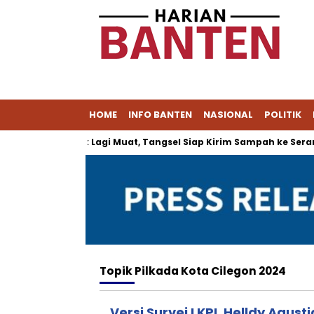
HOME
INFO BANTEN
NASIONAL
POLITIK
Cipeucang Tak Lagi Muat, Tangsel Siap Kirim Sampah ke Serang
Topik
Pilkada Kota Cilegon 2024
Versi Survei LKPI, Helldy Agust