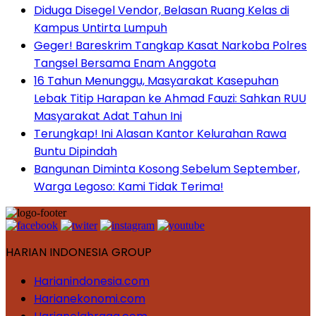
Diduga Disegel Vendor, Belasan Ruang Kelas di
Kampus Untirta Lumpuh
Geger! Bareskrim Tangkap Kasat Narkoba Polres
Tangsel Bersama Enam Anggota
16 Tahun Menunggu, Masyarakat Kasepuhan
Lebak Titip Harapan ke Ahmad Fauzi: Sahkan RUU
Masyarakat Adat Tahun Ini
Terungkap! Ini Alasan Kantor Kelurahan Rawa
Buntu Dipindah
Bangunan Diminta Kosong Sebelum September,
Warga Legoso: Kami Tidak Terima!
HARIAN INDONESIA GROUP
Harianindonesia.com
Harianekonomi.com