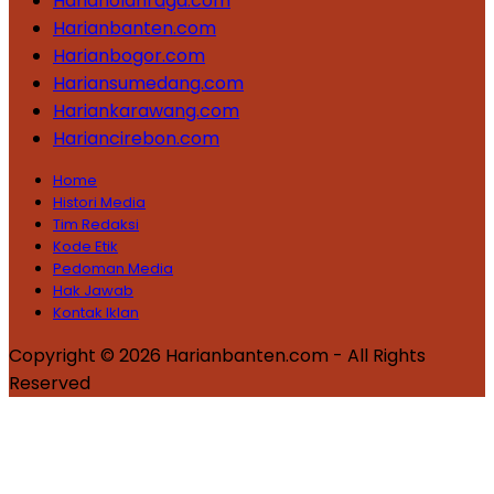
Harianolahraga.com
Harianbanten.com
Harianbogor.com
Hariansumedang.com
Hariankarawang.com
Hariancirebon.com
Home
Histori Media
Tim Redaksi
Kode Etik
Pedoman Media
Hak Jawab
Kontak Iklan
Copyright © 2026 Harianbanten.com - All Rights
Reserved