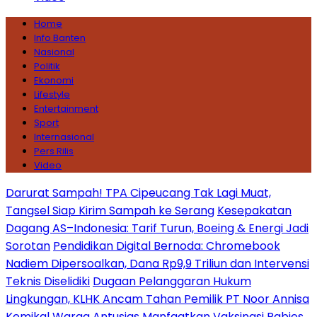
Home
Info Banten
Nasional
Politik
Ekonomi
Lifestyle
Entertainment
Sport
Internasional
Pers Rilis
Video
Darurat Sampah! TPA Cipeucang Tak Lagi Muat,
Tangsel Siap Kirim Sampah ke Serang
Kesepakatan
Dagang AS–Indonesia: Tarif Turun, Boeing & Energi Jadi
Sorotan
Pendidikan Digital Bernoda: Chromebook
Nadiem Dipersoalkan, Dana Rp9,9 Triliun dan Intervensi
Teknis Diselidiki
Dugaan Pelanggaran Hukum
Lingkungan, KLHK Ancam Tahan Pemilik PT Noor Annisa
Kemikal
Warga Antusias Manfaatkan Vaksinasi Rabies