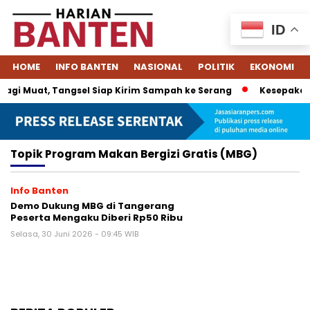
ID
HOME
INFO BANTEN
NASIONAL
POLITIK
EKONOMI
agi Muat, Tangsel Siap Kirim Sampah ke Serang
Kesepakatan
Topik
Program Makan Bergizi Gratis (MBG)
Info Banten
Demo Dukung MBG di Tangerang
Peserta Mengaku Diberi Rp50 Ribu
Selasa, 30 Juni 2026 - 09:45 WIB