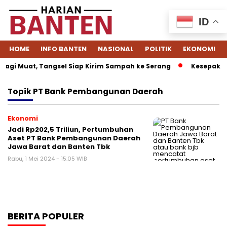
ID
HOME
INFO BANTEN
NASIONAL
POLITIK
EKONOMI
agi Muat, Tangsel Siap Kirim Sampah ke Serang
Kesepakata
Topik
PT Bank Pembangunan Daerah
Ekonomi
Jadi Rp202,5 Triliun, Pertumbuhan
Aset PT Bank Pembangunan Daerah
Jawa Barat dan Banten Tbk
Rabu, 1 Mei 2024 - 15:05 WIB
BERITA POPULER