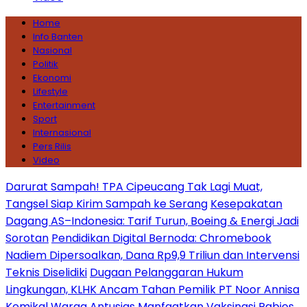
Home
Info Banten
Nasional
Politik
Ekonomi
Lifestyle
Entertainment
Sport
Internasional
Pers Rilis
Video
Darurat Sampah! TPA Cipeucang Tak Lagi Muat,
Tangsel Siap Kirim Sampah ke Serang
Kesepakatan
Dagang AS–Indonesia: Tarif Turun, Boeing & Energi Jadi
Sorotan
Pendidikan Digital Bernoda: Chromebook
Nadiem Dipersoalkan, Dana Rp9,9 Triliun dan Intervensi
Teknis Diselidiki
Dugaan Pelanggaran Hukum
Lingkungan, KLHK Ancam Tahan Pemilik PT Noor Annisa
Kemikal
Warga Antusias Manfaatkan Vaksinasi Rabies