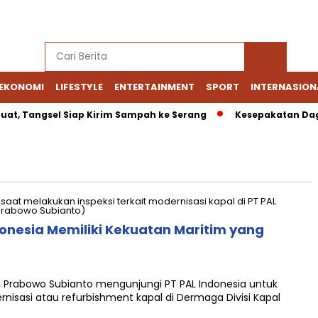
EKONOMI
LIFESTYLE
ENTERTAINMENT
SPORT
INTERNASION
uat, Tangsel Siap Kirim Sampah ke Serang
Kesepakatan Daga
onesia Memiliki Kekuatan Maritim yang
 Prabowo Subianto mengunjungi PT PAL Indonesia untuk
nisasi atau refurbishment kapal di Dermaga Divisi Kapal