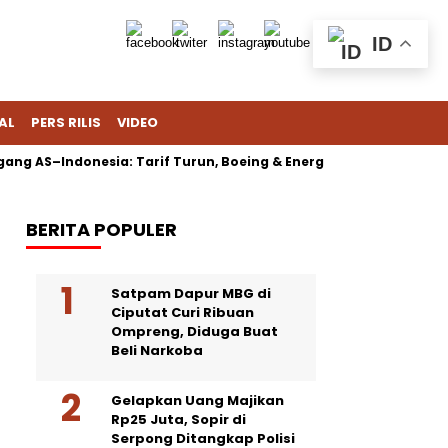
ID
AL
PERS RILIS
VIDEO
ng AS–Indonesia: Tarif Turun, Boeing & Energi Jadi Sorotan
BERITA POPULER
Satpam Dapur MBG di
Ciputat Curi Ribuan
Ompreng, Diduga Buat
Beli Narkoba
Gelapkan Uang Majikan
Rp25 Juta, Sopir di
Serpong Ditangkap Polisi