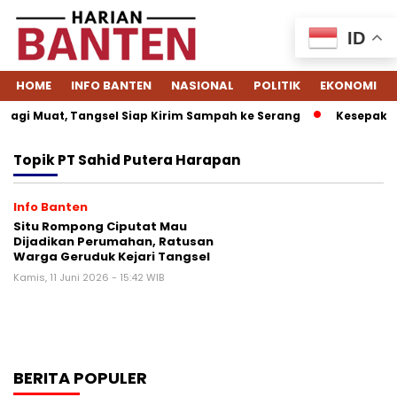
ID
HOME
INFO BANTEN
NASIONAL
POLITIK
EKONOMI
agi Muat, Tangsel Siap Kirim Sampah ke Serang
Kesepakata
Topik
PT Sahid Putera Harapan
Info Banten
Situ Rompong Ciputat Mau
Dijadikan Perumahan, Ratusan
Warga Geruduk Kejari Tangsel
Kamis, 11 Juni 2026 - 15:42 WIB
BERITA POPULER