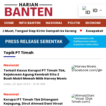
ID
HOME
INFO BANTEN
NASIONAL
POLITIK
EKONOMI
i Muat, Tangsel Siap Kirim Sampah ke Serang
Kesepakatan 
Topik
PT Timah
Nasional
Terkait Kasus Korupsi PT Timah Tbk,
Kejaksaan Agung Kembali Sita 2
Buah Mobil Mewah Milik Harvey Moeis
Sabtu, 20 April 2024 - 15:36 WIB
Nasional
Korupsi PT Timah Tbk Ditangani
Kejagung, Dirut Ahmad Dani Virsal