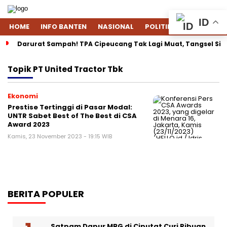
ID
HOME
INFO BANTEN
NASIONAL
POLITIK
EKONOMI
Darurat Sampah! TPA Cipeucang Tak Lagi Muat, Tangsel Si
Topik
PT United Tractor Tbk
Ekonomi
Prestise Tertinggi di Pasar Modal:
UNTR Sabet Best of The Best di CSA
Award 2023
Kamis, 23 November 2023 - 19:15 WIB
BERITA POPULER
Satpam Dapur MBG di Ciputat Curi Ribuan