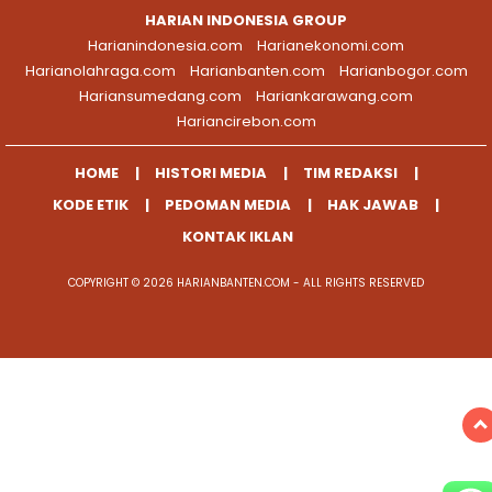
HARIAN INDONESIA GROUP
Harianindonesia.com
Harianekonomi.com
Harianolahraga.com
Harianbanten.com
Harianbogor.com
Hariansumedang.com
Hariankarawang.com
Hariancirebon.com
HOME
HISTORI MEDIA
TIM REDAKSI
KODE ETIK
PEDOMAN MEDIA
HAK JAWAB
KONTAK IKLAN
COPYRIGHT © 2026 HARIANBANTEN.COM - ALL RIGHTS RESERVED