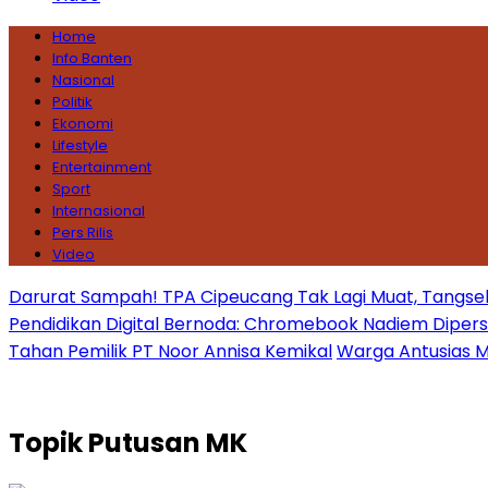
Home
Info Banten
Nasional
Politik
Ekonomi
Lifestyle
Entertainment
Sport
Internasional
Pers Rilis
Video
Darurat Sampah! TPA Cipeucang Tak Lagi Muat, Tangsel
Pendidikan Digital Bernoda: Chromebook Nadiem Dipersoal
Tahan Pemilik PT Noor Annisa Kemikal
Warga Antusias Ma
Topik
Putusan MK