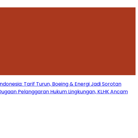
onesia: Tarif Turun, Boeing & Energi Jadi Sorotan
Dugaan Pelanggaran Hukum Lingkungan, KLHK Ancam