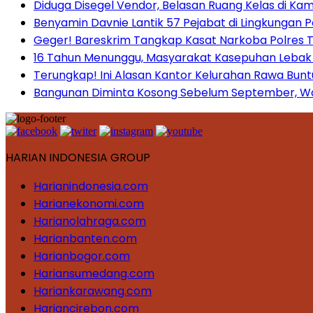
Diduga Disegel Vendor, Belasan Ruang Kelas di Ka
Benyamin Davnie Lantik 57 Pejabat di Lingkungan 
Geger! Bareskrim Tangkap Kasat Narkoba Polres
16 Tahun Menunggu, Masyarakat Kasepuhan Lebak T
Terungkap! Ini Alasan Kantor Kelurahan Rawa Bunt
Bangunan Diminta Kosong Sebelum September, War
HARIAN INDONESIA GROUP
Harianindonesia.com
Harianekonomi.com
Harianolahraga.com
Harianbanten.com
Harianbogor.com
Hariansumedang.com
Hariankarawang.com
Hariancirebon.com