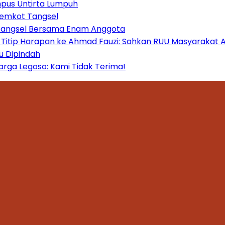
mpus Untirta Lumpuh
Pemkot Tangsel
 Tangsel Bersama Enam Anggota
itip Harapan ke Ahmad Fauzi: Sahkan RUU Masyarakat A
u Dipindah
ga Legoso: Kami Tidak Terima!