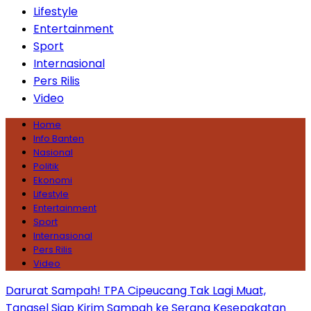
Lifestyle
Entertainment
Sport
Internasional
Pers Rilis
Video
Home
Info Banten
Nasional
Politik
Ekonomi
Lifestyle
Entertainment
Sport
Internasional
Pers Rilis
Video
Darurat Sampah! TPA Cipeucang Tak Lagi Muat,
Tangsel Siap Kirim Sampah ke Serang
Kesepakatan