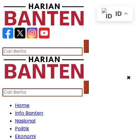
ID
✖
Home
Info Banten
Nasional
Politik
Ekonomi