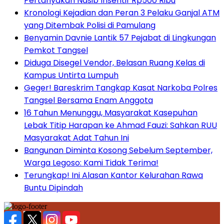
Pertanyakan Nasib Insentif Rp500 Ribu
Kronologi Kejadian dan Peran 3 Pelaku Ganjal ATM
yang Ditembak Polisi di Pamulang
Benyamin Davnie Lantik 57 Pejabat di Lingkungan
Pemkot Tangsel
Diduga Disegel Vendor, Belasan Ruang Kelas di
Kampus Untirta Lumpuh
Geger! Bareskrim Tangkap Kasat Narkoba Polres
Tangsel Bersama Enam Anggota
16 Tahun Menunggu, Masyarakat Kasepuhan
Lebak Titip Harapan ke Ahmad Fauzi: Sahkan RUU
Masyarakat Adat Tahun Ini
Bangunan Diminta Kosong Sebelum September,
Warga Legoso: Kami Tidak Terima!
Terungkap! Ini Alasan Kantor Kelurahan Rawa
Buntu Dipindah