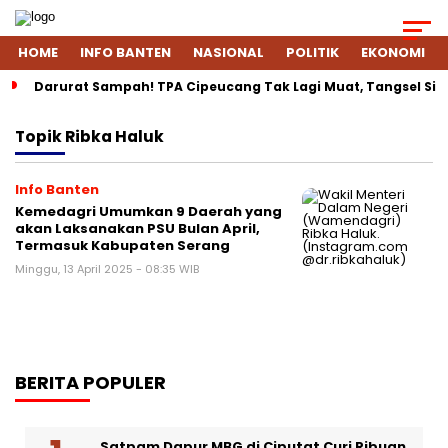
HOME
INFO BANTEN
NASIONAL
POLITIK
EKONOMI
Darurat Sampah! TPA Cipeucang Tak Lagi Muat, Tangsel Si
Topik
Ribka Haluk
Info Banten
Kemedagri Umumkan 9 Daerah yang
akan Laksanakan PSU Bulan April,
Termasuk Kabupaten Serang
Minggu, 13 April 2025 - 08:35 WIB
BERITA POPULER
Satpam Dapur MBG di Ciputat Curi Ribuan