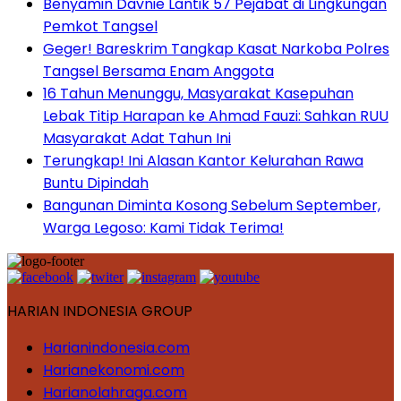
Benyamin Davnie Lantik 57 Pejabat di Lingkungan
Pemkot Tangsel
Geger! Bareskrim Tangkap Kasat Narkoba Polres
Tangsel Bersama Enam Anggota
16 Tahun Menunggu, Masyarakat Kasepuhan
Lebak Titip Harapan ke Ahmad Fauzi: Sahkan RUU
Masyarakat Adat Tahun Ini
Terungkap! Ini Alasan Kantor Kelurahan Rawa
Buntu Dipindah
Bangunan Diminta Kosong Sebelum September,
Warga Legoso: Kami Tidak Terima!
HARIAN INDONESIA GROUP
Harianindonesia.com
Harianekonomi.com
Harianolahraga.com