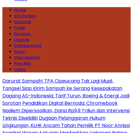
Home
Info Banten
Nasional
Politik
Ekonomi
Lifestyle
Entertainment
Sport
Internasional
Pers Rilis
Video
Darurat Sampah! TPA Cipeucang Tak Lagi Muat,
Tangsel Siap Kirim Sampah ke Serang
Kesepakatan
Dagang AS–Indonesia: Tarif Turun, Boeing & Energi Jadi
Sorotan
Pendidikan Digital Bernoda: Chromebook
Nadiem Dipersoalkan, Dana Rp9,9 Triliun dan Intervensi
Teknis Diselidiki
Dugaan Pelanggaran Hukum
Lingkungan, KLHK Ancam Tahan Pemilik PT Noor Annisa
Kemikal
Warga Antusias Manfaatkan Vaksinasi Rabies