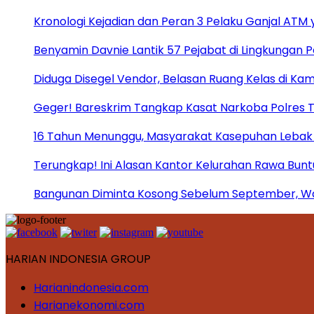
Kronologi Kejadian dan Peran 3 Pelaku Ganjal ATM 
Benyamin Davnie Lantik 57 Pejabat di Lingkungan 
Diduga Disegel Vendor, Belasan Ruang Kelas di Ka
Geger! Bareskrim Tangkap Kasat Narkoba Polres
16 Tahun Menunggu, Masyarakat Kasepuhan Lebak T
Terungkap! Ini Alasan Kantor Kelurahan Rawa Bunt
Bangunan Diminta Kosong Sebelum September, War
HARIAN INDONESIA GROUP
Harianindonesia.com
Harianekonomi.com