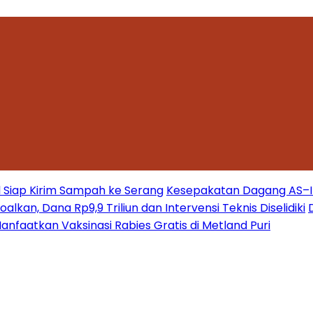
 Siap Kirim Sampah ke Serang
Kesepakatan Dagang AS–Ind
kan, Dana Rp9,9 Triliun dan Intervensi Teknis Diselidiki
nfaatkan Vaksinasi Rabies Gratis di Metland Puri