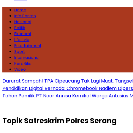
Home
Info Banten
Nasional
Politik
Ekonomi
Lifestyle
Entertainment
Sport
Internasional
Pers Rilis
Video
Darurat Sampah! TPA Cipeucang Tak Lagi Muat, Tangsel
Pendidikan Digital Bernoda: Chromebook Nadiem Dipersoal
Tahan Pemilik PT Noor Annisa Kemikal
Warga Antusias Ma
Topik
Satreskrim Polres Serang