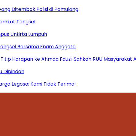
yang Ditembak Polisi di Pamulang
Pemkot Tangsel
mpus Untirta Lumpuh
 Tangsel Bersama Enam Anggota
itip Harapan ke Ahmad Fauzi: Sahkan RUU Masyarakat A
u Dipindah
ga Legoso: Kami Tidak Terima!