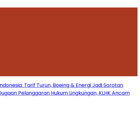
onesia: Tarif Turun, Boeing & Energi Jadi Sorotan
Dugaan Pelanggaran Hukum Lingkungan, KLHK Ancam