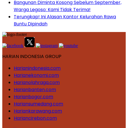
Bangunan Diminta Kosong Sebelum September,
Warga Legoso: Kami Tidak Terima!
Terungkap! Ini Alasan Kantor Kelurahan Rawa
Buntu Dipindah
HARIAN INDONESIA GROUP
Harianindonesia.com
Harianekonomi.com
Harianolahraga.com
Harianbanten.com
Harianbogor.com
Hariansumedang.com
Hariankarawang.com
Hariancirebon.com