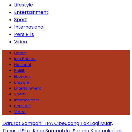
Lifestyle
Entertainment
Sport
Internasional
Pers Rilis
Video
Home
Info Banten
Nasional
Politik
Ekonomi
Lifestyle
Entertainment
Sport
Internasional
Pers Rilis
Video
Darurat Sampah! TPA Cipeucang Tak Lagi Muat,
Tangsel Siap Kirim Sampah ke Serang
Kesepakatan