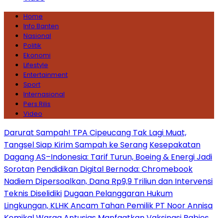
Home
Info Banten
Nasional
Politik
Ekonomi
Lifestyle
Entertainment
Sport
Internasional
Pers Rilis
Video
Darurat Sampah! TPA Cipeucang Tak Lagi Muat,
Tangsel Siap Kirim Sampah ke Serang
Kesepakatan
Dagang AS–Indonesia: Tarif Turun, Boeing & Energi Jadi
Sorotan
Pendidikan Digital Bernoda: Chromebook
Nadiem Dipersoalkan, Dana Rp9,9 Triliun dan Intervensi
Teknis Diselidiki
Dugaan Pelanggaran Hukum
Lingkungan, KLHK Ancam Tahan Pemilik PT Noor Annisa
Kemikal
Warga Antusias Manfaatkan Vaksinasi Rabies