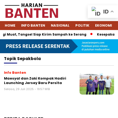
ID
HOME
INFO BANTEN
NASIONAL
POLITIK
EKONOMI
gi Muat, Tangsel Siap Kirim Sampah ke Serang
Kesepakatan 
Topik
Sepakbola
Info Banten
Maesyal dan Zaki Kompak Hadiri
Launching Jersey Baru Persita
Selasa, 29 Juli 2025 - 19:57 WIB