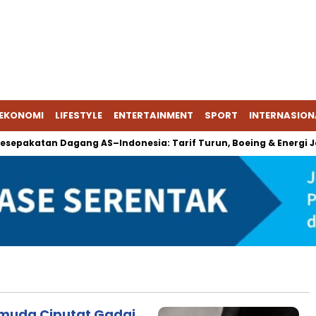
EKONOMI
LIFESTYLE
ENTERTAINMENT
SPORT
INTERNASION
epakatan Dagang AS–Indonesia: Tarif Turun, Boeing & Energi Jad
Pemuda Ciputat Gadai