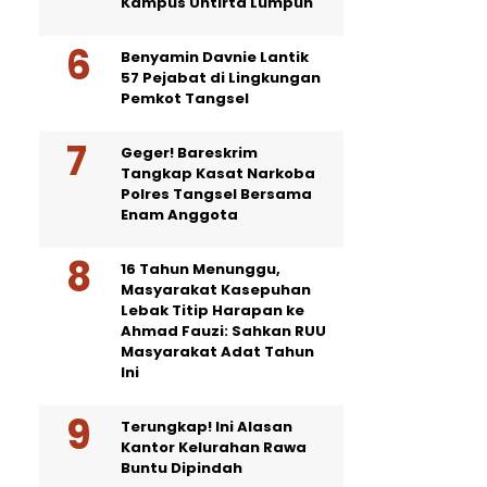
Kampus Untirta Lumpuh
Benyamin Davnie Lantik
57 Pejabat di Lingkungan
Pemkot Tangsel
Geger! Bareskrim
Tangkap Kasat Narkoba
Polres Tangsel Bersama
Enam Anggota
16 Tahun Menunggu,
Masyarakat Kasepuhan
Lebak Titip Harapan ke
Ahmad Fauzi: Sahkan RUU
Masyarakat Adat Tahun
Ini
Terungkap! Ini Alasan
Kantor Kelurahan Rawa
Buntu Dipindah