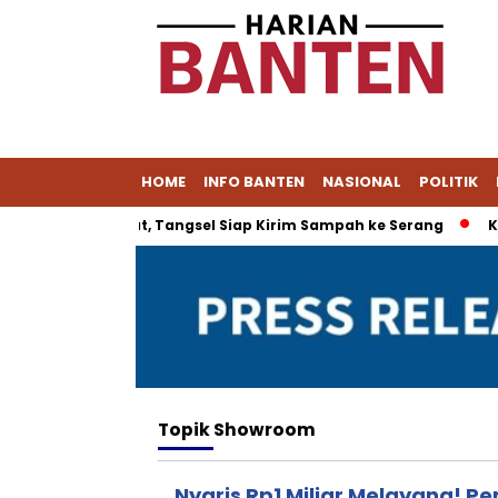
HOME
INFO BANTEN
NASIONAL
POLITIK
g Tak Lagi Muat, Tangsel Siap Kirim Sampah ke Serang
Kes
Topik
Showroom
Nyaris Rp1 Miliar Melayang! 