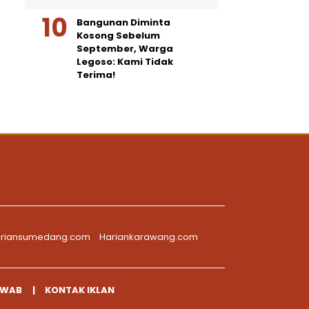
Bangunan Diminta
Kosong Sebelum
September, Warga
Legoso: Kami Tidak
Terima!
riansumedang.com
Hariankarawang.com
AWAB
KONTAK IKLAN