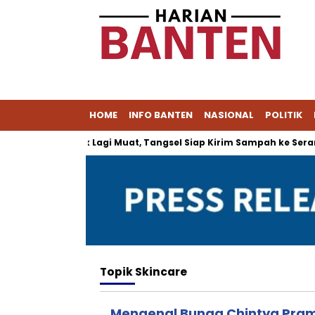
HOME
INFO BANTEN
NASIONAL
POLITIK
Cipeucang Tak Lagi Muat, Tangsel Siap Kirim Sampah ke Serang
Topik
Skincare
Mengenal Bunga Chintya Pram