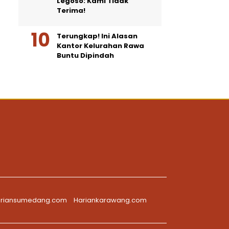
Legoso: Kami Tidak
Terima!
Terungkap! Ini Alasan
Kantor Kelurahan Rawa
Buntu Dipindah
riansumedang.com
Hariankarawang.com