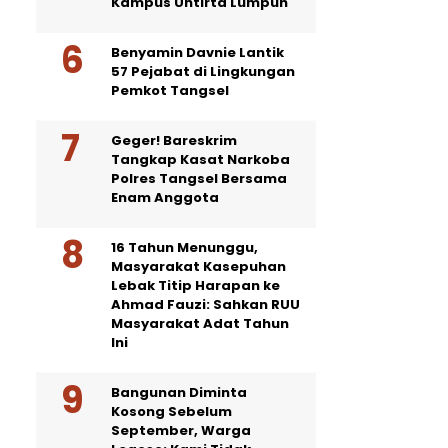
Kampus Untirta Lumpuh
Benyamin Davnie Lantik
57 Pejabat di Lingkungan
Pemkot Tangsel
Geger! Bareskrim
Tangkap Kasat Narkoba
Polres Tangsel Bersama
Enam Anggota
16 Tahun Menunggu,
Masyarakat Kasepuhan
Lebak Titip Harapan ke
Ahmad Fauzi: Sahkan RUU
Masyarakat Adat Tahun
Ini
Bangunan Diminta
Kosong Sebelum
September, Warga