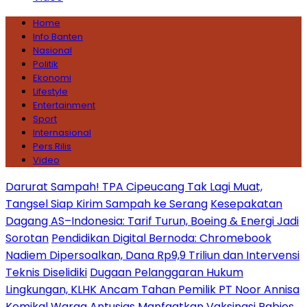
Home
Info Banten
Nasional
Politik
Ekonomi
Lifestyle
Entertainment
Sport
Internasional
Pers Rilis
Video
Darurat Sampah! TPA Cipeucang Tak Lagi Muat,
Tangsel Siap Kirim Sampah ke Serang
Kesepakatan
Dagang AS–Indonesia: Tarif Turun, Boeing & Energi Jadi
Sorotan
Pendidikan Digital Bernoda: Chromebook
Nadiem Dipersoalkan, Dana Rp9,9 Triliun dan Intervensi
Teknis Diselidiki
Dugaan Pelanggaran Hukum
Lingkungan, KLHK Ancam Tahan Pemilik PT Noor Annisa
Kemikal
Warga Antusias Manfaatkan Vaksinasi Rabies