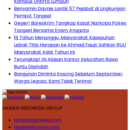
Kampus Untirta Lumpuh
Benyamin Davnie Lantik 57 Pejabat di Lingkungan
Pemkot Tangsel
Geger! Bareskrim Tangkap Kasat Narkoba Polres
Tangsel Bersama Enam Anggota
16 Tahun Menunggu, Masyarakat Kasepuhan
Lebak Titip Harapan ke Ahmad Fauzi: Sahkan RUU
Masyarakat Adat Tahun Ini
Terungkap! Ini Alasan Kantor Kelurahan Rawa
Buntu Dipindah
Bangunan Diminta Kosong Sebelum September,
Warga Legoso: Kami Tidak Terima!
HARIAN INDONESIA GROUP
Harianindonesia.com
Harianekonomi.com