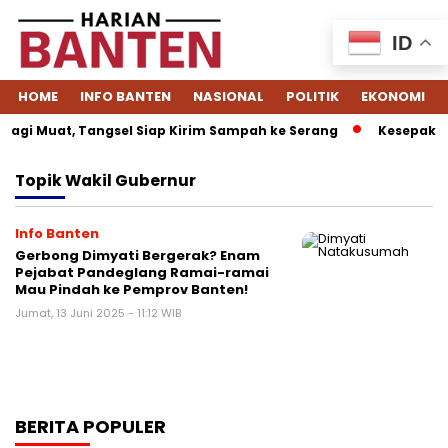
ID
HOME
INFO BANTEN
NASIONAL
POLITIK
EKONOMI
agi Muat, Tangsel Siap Kirim Sampah ke Serang
Kesepakata
Topik
Wakil Gubernur
Info Banten
Gerbong Dimyati Bergerak? Enam
Pejabat Pandeglang Ramai-ramai
Mau Pindah ke Pemprov Banten!
Jumat, 13 Juni 2025 - 11:12 WIB
BERITA POPULER