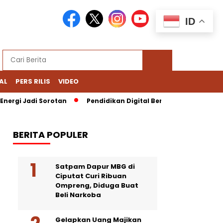
ID
AL
PERS RILIS
VIDEO
ergi Jadi Sorotan
Pendidikan Digital Bernoda: Chromebook Na
BERITA POPULER
Satpam Dapur MBG di
Ciputat Curi Ribuan
Ompreng, Diduga Buat
Beli Narkoba
Gelapkan Uang Majikan