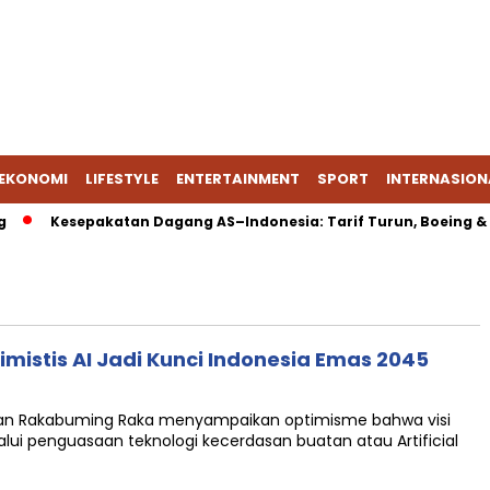
EKONOMI
LIFESTYLE
ENTERTAINMENT
SPORT
INTERNASION
Kesepakatan Dagang AS–Indonesia: Tarif Turun, Boeing & En
imistis AI Jadi Kunci Indonesia Emas 2045
bran Rakabuming Raka menyampaikan optimisme bahwa visi
lui penguasaan teknologi kecerdasan buatan atau Artificial