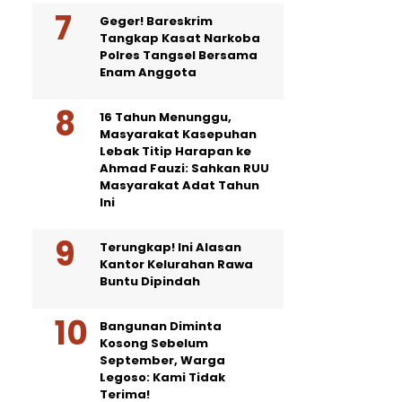
Geger! Bareskrim
Tangkap Kasat Narkoba
Polres Tangsel Bersama
Enam Anggota
16 Tahun Menunggu,
Masyarakat Kasepuhan
Lebak Titip Harapan ke
Ahmad Fauzi: Sahkan RUU
Masyarakat Adat Tahun
Ini
Terungkap! Ini Alasan
Kantor Kelurahan Rawa
Buntu Dipindah
Bangunan Diminta
Kosong Sebelum
September, Warga
Legoso: Kami Tidak
Terima!