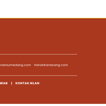
riansumedang.com
Hariankarawang.com
AWAB
KONTAK IKLAN