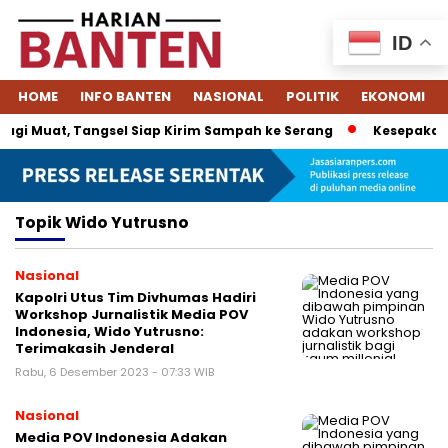
ID
HOME
INFO BANTEN
NASIONAL
POLITIK
EKONOMI
gi Muat, Tangsel Siap Kirim Sampah ke Serang
Kesepakatan
Topik
Wido Yutrusno
Nasional
Kapolri Utus Tim Divhumas Hadiri
Workshop Jurnalistik Media POV
Indonesia, Wido Yutrusno:
Terimakasih Jenderal
Rabu, 6 Desember 2023 - 07:33 WIB
Nasional
Media POV Indonesia Adakan