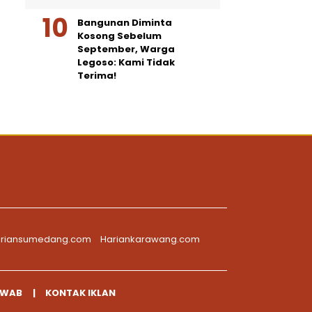
Bangunan Diminta
Kosong Sebelum
September, Warga
Legoso: Kami Tidak
Terima!
riansumedang.com
Hariankarawang.com
AWAB
KONTAK IKLAN