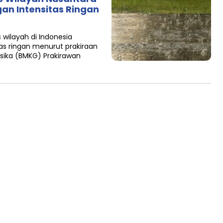
an Intensitas Ringan
wilayah di Indonesia
as ringan menurut prakiraan
isika (BMKG) Prakirawan