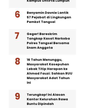
Kampus Untirta Lumpuh
Benyamin Davnie Lantik
57 Pejabat di Lingkungan
Pemkot Tangsel
Geger! Bareskrim
Tangkap Kasat Narkoba
Polres Tangsel Bersama
Enam Anggota
16 Tahun Menunggu,
Masyarakat Kasepuhan
Lebak Titip Harapan ke
Ahmad Fauzi: Sahkan RUU
Masyarakat Adat Tahun
Ini
Terungkap! Ini Alasan
Kantor Kelurahan Rawa
Buntu Dipindah