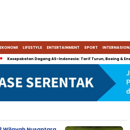
EKONOMI
LIFESTYLE
ENTERTAINMENT
SPORT
INTERNASION
Kesepakatan Dagang AS–Indonesia: Tarif Turun, Boeing & Energi
3 Wilayah Nusantara