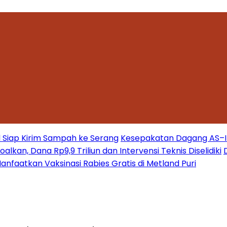
 Siap Kirim Sampah ke Serang
Kesepakatan Dagang AS–Ind
kan, Dana Rp9,9 Triliun dan Intervensi Teknis Diselidiki
nfaatkan Vaksinasi Rabies Gratis di Metland Puri