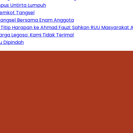
mpus Untirta Lumpuh
Pemkot Tangsel
 Tangsel Bersama Enam Anggota
itip Harapan ke Ahmad Fauzi: Sahkan RUU Masyarakat A
ga Legoso: Kami Tidak Terima!
u Dipindah