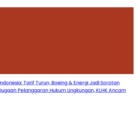
onesia: Tarif Turun, Boeing & Energi Jadi Sorotan
Dugaan Pelanggaran Hukum Lingkungan, KLHK Ancam