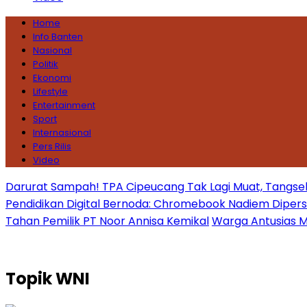
Home
Info Banten
Nasional
Politik
Ekonomi
Lifestyle
Entertainment
Sport
Internasional
Pers Rilis
Video
Darurat Sampah! TPA Cipeucang Tak Lagi Muat, Tangsel
Pendidikan Digital Bernoda: Chromebook Nadiem Dipersoal
Tahan Pemilik PT Noor Annisa Kemikal
Warga Antusias Ma
Topik
WNI