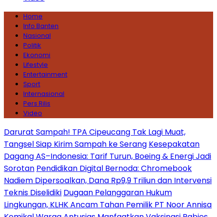
Home
Info Banten
Nasional
Politik
Ekonomi
Lifestyle
Entertainment
Sport
Internasional
Pers Rilis
Video
Darurat Sampah! TPA Cipeucang Tak Lagi Muat,
Tangsel Siap Kirim Sampah ke Serang
Kesepakatan
Dagang AS–Indonesia: Tarif Turun, Boeing & Energi Jadi
Sorotan
Pendidikan Digital Bernoda: Chromebook
Nadiem Dipersoalkan, Dana Rp9,9 Triliun dan Intervensi
Teknis Diselidiki
Dugaan Pelanggaran Hukum
Lingkungan, KLHK Ancam Tahan Pemilik PT Noor Annisa
Kemikal
Warga Antusias Manfaatkan Vaksinasi Rabies