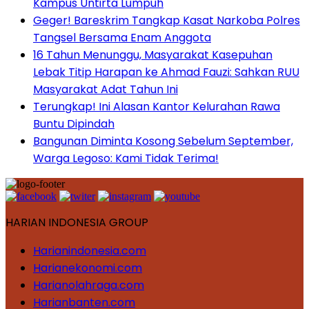
Kampus Untirta Lumpuh
Geger! Bareskrim Tangkap Kasat Narkoba Polres
Tangsel Bersama Enam Anggota
16 Tahun Menunggu, Masyarakat Kasepuhan
Lebak Titip Harapan ke Ahmad Fauzi: Sahkan RUU
Masyarakat Adat Tahun Ini
Terungkap! Ini Alasan Kantor Kelurahan Rawa
Buntu Dipindah
Bangunan Diminta Kosong Sebelum September,
Warga Legoso: Kami Tidak Terima!
HARIAN INDONESIA GROUP
Harianindonesia.com
Harianekonomi.com
Harianolahraga.com
Harianbanten.com