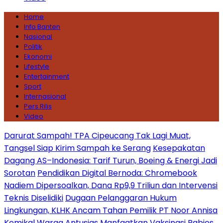
Home
Info Banten
Nasional
Politik
Ekonomi
Lifestyle
Entertainment
Sport
Internasional
Pers Rilis
Video
Darurat Sampah! TPA Cipeucang Tak Lagi Muat,
Tangsel Siap Kirim Sampah ke Serang
Kesepakatan
Dagang AS–Indonesia: Tarif Turun, Boeing & Energi Jadi
Sorotan
Pendidikan Digital Bernoda: Chromebook
Nadiem Dipersoalkan, Dana Rp9,9 Triliun dan Intervensi
Teknis Diselidiki
Dugaan Pelanggaran Hukum
Lingkungan, KLHK Ancam Tahan Pemilik PT Noor Annisa
Kemikal
Warga Antusias Manfaatkan Vaksinasi Rabies