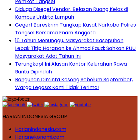
Pemkot Tangsel
Diduga Disegel Vendor, Belasan Ruang Kelas di
Kampus Untirta Lumpuh
Geger! Bareskrim Tangkap Kasat Narkoba Polres
Tangsel Bersama Enam Anggota
16 Tahun Menunggu, Masyarakat Kasepuhan
Lebak Titip Harapan ke Ahmad Fauzi: Sahkan RUU
Masyarakat Adat Tahun Ini
Terungkap! Ini Alasan Kantor Kelurahan Rawa
Buntu Dipindah
Bangunan Diminta Kosong Sebelum September,
Warga Legoso: Kami Tidak Terima!
HARIAN INDONESIA GROUP
Harianindonesia.com
Harianekonomi.com