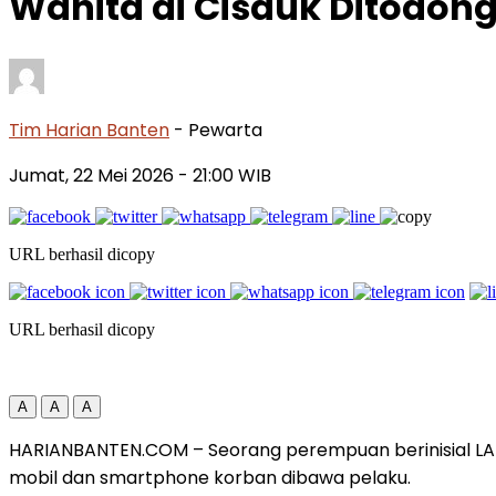
Wanita di Cisauk Ditodong
Tim Harian Banten
- Pewarta
Jumat, 22 Mei 2026
- 21:00 WIB
URL berhasil dicopy
URL berhasil dicopy
A
A
A
HARIANBANTEN.COM – Seorang perempuan berinisial LA me
mobil dan smartphone korban dibawa pelaku.