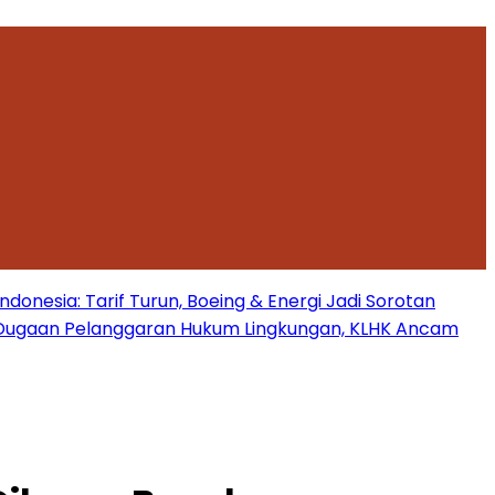
onesia: Tarif Turun, Boeing & Energi Jadi Sorotan
Dugaan Pelanggaran Hukum Lingkungan, KLHK Ancam