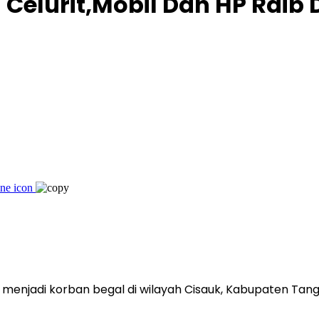
 Celurit,Mobil Dan HP Raib
njadi korban begal di wilayah Cisauk, Kabupaten Tangera