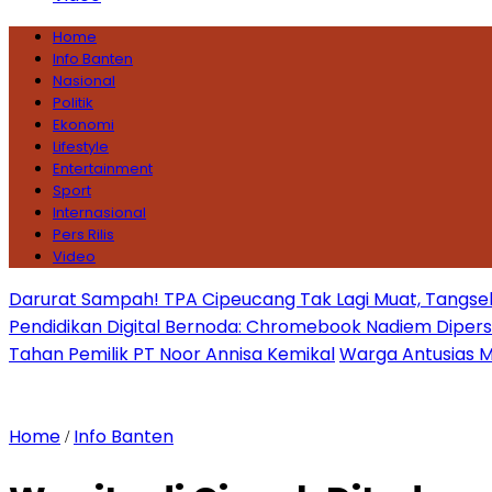
Home
Info Banten
Nasional
Politik
Ekonomi
Lifestyle
Entertainment
Sport
Internasional
Pers Rilis
Video
Darurat Sampah! TPA Cipeucang Tak Lagi Muat, Tangsel
Pendidikan Digital Bernoda: Chromebook Nadiem Dipersoal
Tahan Pemilik PT Noor Annisa Kemikal
Warga Antusias Ma
Home
Info Banten
/