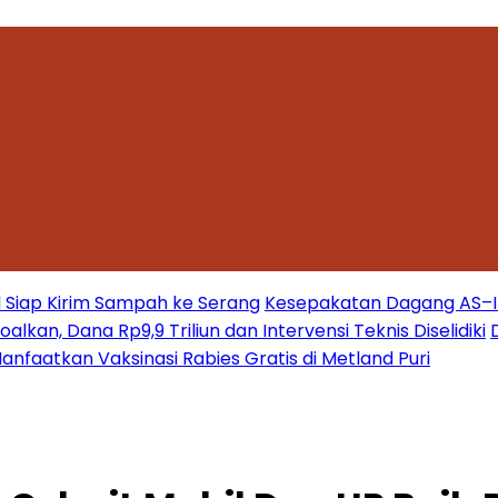
 Siap Kirim Sampah ke Serang
Kesepakatan Dagang AS–Ind
kan, Dana Rp9,9 Triliun dan Intervensi Teknis Diselidiki
nfaatkan Vaksinasi Rabies Gratis di Metland Puri