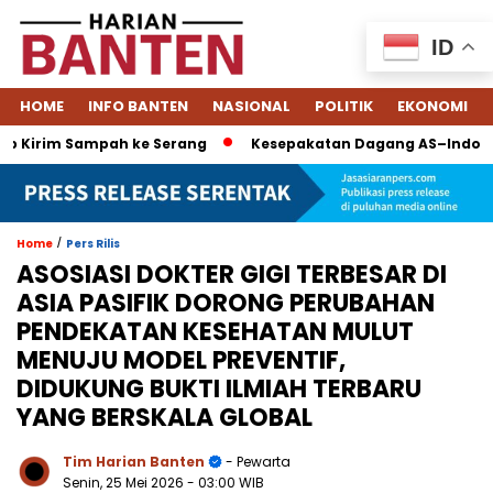
ID
HOME
INFO BANTEN
NASIONAL
POLITIK
EKONOMI
Kirim Sampah ke Serang
Kesepakatan Dagang AS–Indonesia: T
/
Home
Pers Rilis
ASOSIASI DOKTER GIGI TERBESAR DI
ASIA PASIFIK DORONG PERUBAHAN
PENDEKATAN KESEHATAN MULUT
MENUJU MODEL PREVENTIF,
DIDUKUNG BUKTI ILMIAH TERBARU
YANG BERSKALA GLOBAL
Tim Harian Banten
- Pewarta
Senin, 25 Mei 2026
- 03:00 WIB