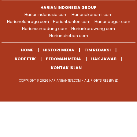
HARIAN INDONESIA GROUP
Harianindonesia.com
Harianekonomi.com
Harianolahraga.com
Harianbanten.com
Harianbogor.com
Hariansumedang.com
Hariankarawang.com
Hariancirebon.com
HOME
HISTORI MEDIA
TIM REDAKSI
KODE ETIK
PEDOMAN MEDIA
HAK JAWAB
KONTAK IKLAN
COPYRIGHT © 2026 HARIANBANTEN.COM - ALL RIGHTS RESERVED