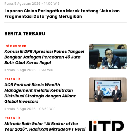
Rabu, 5 Agustus 2026 - 14:00 WIB
Laporan Cision Peringatkan Merek tentang ‘Jebakan
Fragmentasi Data’ yang Merugikan
BERITA TERBARU
Info Banten
Komisi III DPR Apresiasi Polres Tangsel
Bongkar Jaringan Peredaran 46 Juta
Butir Obat Keras Ilegal
Kamis, 6 Agu 2026 - 11:33 WIB
Pers Rilis
UOB Perkuat Bisnis Wealth
Management melalui Kemitraan
Distribusi Strategis dengan Allianz
Global Investors
Kamis, 6 Agu 2026 - 06:39 WIB
Pers Rilis
Mitrade Raih Gelar “AI Broker of the
Year 2026”, Hadirkan MitradeGPT Versi