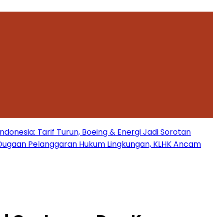
onesia: Tarif Turun, Boeing & Energi Jadi Sorotan
Dugaan Pelanggaran Hukum Lingkungan, KLHK Ancam