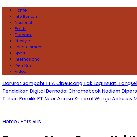
Home
Info Banten
Nasional
Politik
Ekonomi
Lifestyle
Entertainment
Sport
Internasional
Pers Rilis
Video
Darurat Sampah! TPA Cipeucang Tak Lagi Muat, Tangsel
Pendidikan Digital Bernoda: Chromebook Nadiem Dipersoal
Tahan Pemilik PT Noor Annisa Kemikal
Warga Antusias Ma
Home
Pers Rilis
/