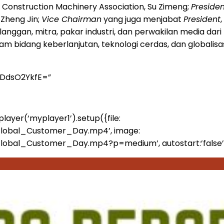
a Construction Machinery Association, Su Zimeng;
Presiden
 Zheng Jin;
Vice Chairman
yang juga menjabat
President
nggan, mitra, pakar industri, dan perwakilan media dari 
m bidang keberlanjutan, teknologi cerdas, dan globalis
yDdsO2YkfE=”
player(‘myplayer1’).setup({file:
Global_Customer_Day.mp4’, image:
_Customer_Day.mp4?p=medium’, autostart:’false’, stretch