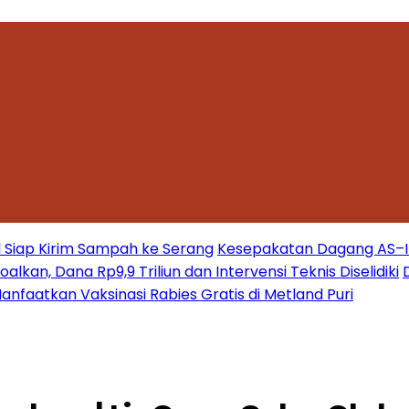
 Siap Kirim Sampah ke Serang
Kesepakatan Dagang AS–Ind
kan, Dana Rp9,9 Triliun dan Intervensi Teknis Diselidiki
nfaatkan Vaksinasi Rabies Gratis di Metland Puri