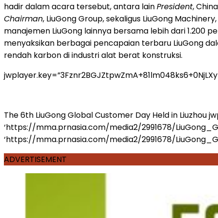
hadir dalam acara tersebut, antara lain
President
, Chin
Chairman
, LiuGong Group, sekaligus LiuGong Machinery,
manajemen LiuGong lainnya bersama lebih dari 1.200 pela
menyaksikan berbagai pencapaian terbaru LiuGong dala
rendah karbon di industri alat berat konstruksi.
jwplayer.key=”3Fznr2BGJZtpwZmA+81lm048ks6+0NjLX
The 6th LiuGong Global Customer Day Held in Liuzhou
jw
‘https://mma.prnasia.com/media2/2991678/LiuGong_
‘https://mma.prnasia.com/media2/2991678/LiuGong_Global
ADVERTISEMENT