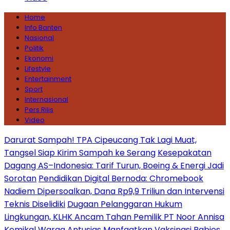
Home
Info Banten
Nasional
Politik
Ekonomi
Lifestyle
Entertainment
Sport
Internasional
Pers Rilis
Video
Darurat Sampah! TPA Cipeucang Tak Lagi Muat,
Tangsel Siap Kirim Sampah ke Serang
Kesepakatan
Dagang AS–Indonesia: Tarif Turun, Boeing & Energi Jadi
Sorotan
Pendidikan Digital Bernoda: Chromebook
Nadiem Dipersoalkan, Dana Rp9,9 Triliun dan Intervensi
Teknis Diselidiki
Dugaan Pelanggaran Hukum
Lingkungan, KLHK Ancam Tahan Pemilik PT Noor Annisa
Kemikal
Warga Antusias Manfaatkan Vaksinasi Rabies